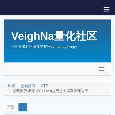
VeighNa量化社区
你的开源社区量化交易平台 | vn.py | vnpy
Toggle
navigati
论坛
交易接口
CTP
创元期货-看穿式CTPtest交易服务器登录无响应
页面:
1