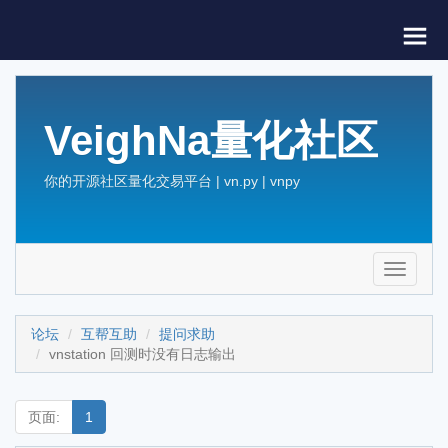
VeighNa量化社区
你的开源社区量化交易平台 | vn.py | vnpy
Toggle
navigati
论坛
互帮互助
提问求助
vnstation 回测时没有日志输出
页面:
1