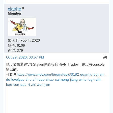
xiaohe
Member
加入于:
Feb 4, 2020
帖子: 6109
声望: 379
Oct 29, 2020, 03:57 PM
#6
哦，如果通过VN Station来直接启动VN Trader，是没有console
输出的。
可参考
https://www.vnpy.com/forum/topic/3182-quan-ju-pei-zhi-
de-levelyao-she-zhi-duo-shao-cai-neng-jiang-write-logri-zhi-
bao-cun-dao-ri-zhi-wen-jian