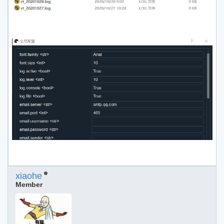
xiaohe
Member