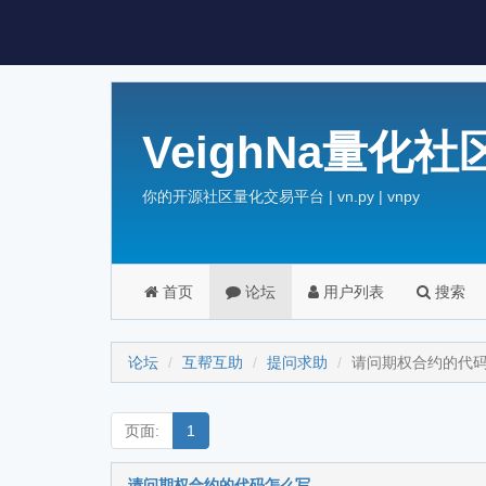
VeighNa量化社
你的开源社区量化交易平台 | vn.py | vnpy
首页
论坛
用户列表
搜索
论坛
互帮互助
提问求助
请问期权合约的代
页面:
1
请问期权合约的代码怎么写