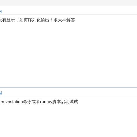
M
终端没有显示，如何序列化输出！求大神解答
M
-m vnstation命令或者run.py脚本启动试试