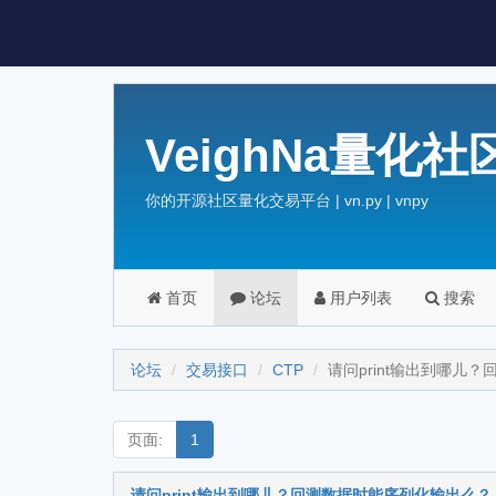
VeighNa量化社
你的开源社区量化交易平台 | vn.py | vnpy
首页
论坛
用户列表
搜索
论坛
交易接口
CTP
请问print输出到哪儿
页面:
1
请问print输出到哪儿？回测数据时能序列化输出么？