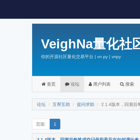
VeighNa量化社
你的开源社区量化交易平台 | vn.py | vnpy
首页
论坛
用户列表
搜索
论坛
互帮互助
提问求助
2.1.4版本，回
页面:
1
2.1.4版本，回测后每笔成交记录和盈亏在如何调出