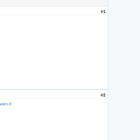
#1
#2
wen-ti