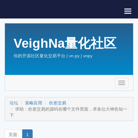
VeighNa量化社区
你的开源社区量化交易平台 | vn.py | vnpy
Toggle
navigati
论坛
策略应用
价差交易
求助：价差交易的源码在哪个文件里面，求各位大神告知一
下
页面:
1