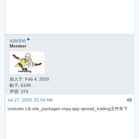
xiaohe
Member
加入于:
Feb 4, 2020
帖子: 6109
声望: 379
Jul 27, 2020, 01:54 AM
#2
vnstudio.Lib.site_packages.vnpy.app.spread_trading文件夹下