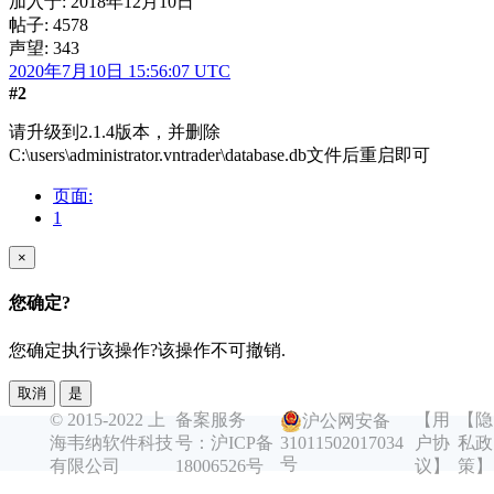
加入于:
2018年12月10日
帖子: 4578
声望: 343
2020年7月10日 15:56:07 UTC
#2
请升级到2.1.4版本，并删除
C:\users\administrator.vntrader\database.db文件后重启即可
页面:
1
×
您确定?
您确定执行该操作?该操作不可撤销.
取消
是
© 2015-2022 上
备案服务
【用
【隐
沪公网安备
海韦纳软件科技
号：沪ICP备
户协
私政
31011502017034
号
有限公司
18006526号
议】
策】