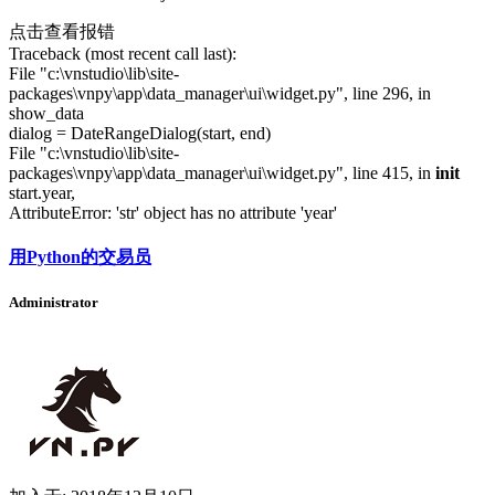
点击查看报错
Traceback (most recent call last):
File "c:\vnstudio\lib\site-
packages\vnpy\app\data_manager\ui\widget.py", line 296, in
show_data
dialog = DateRangeDialog(start, end)
File "c:\vnstudio\lib\site-
packages\vnpy\app\data_manager\ui\widget.py", line 415, in
init
start.year,
AttributeError: 'str' object has no attribute 'year'
用Python的交易员
Administrator