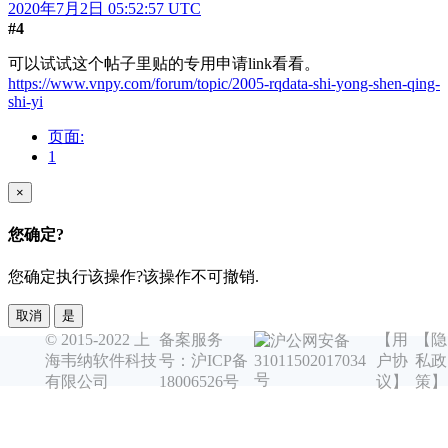
2020年7月2日 05:52:57 UTC
#4
可以试试这个帖子里贴的专用申请link看看。
https://www.vnpy.com/forum/topic/2005-rqdata-shi-yong-shen-qing-
shi-yi
页面:
1
×
您确定?
您确定执行该操作?该操作不可撤销.
取消
是
© 2015-2022 上
备案服务
【用
【隐
沪公网安备
海韦纳软件科技
号：沪ICP备
户协
私政
31011502017034
号
有限公司
18006526号
议】
策】