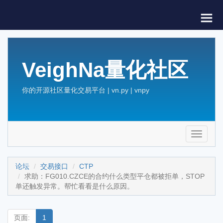
VeighNa量化社区
你的开源社区量化交易平台 | vn.py | vnpy
Toggle
navigati
论坛
交易接口
CTP
求助：FG010.CZCE的合约什么类型平仓都被拒单，STOP
单还触发异常。帮忙看看是什么原因。
页面:
1