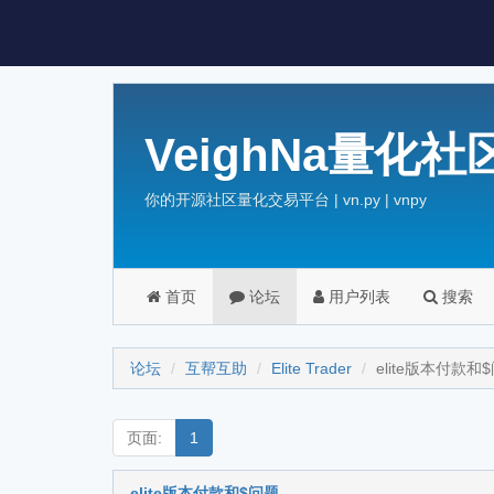
VeighNa量化社
你的开源社区量化交易平台 | vn.py | vnpy
首页
论坛
用户列表
搜索
论坛
互帮互助
Elite Trader
elite版本付款和
页面:
1
elite版本付款和$问题