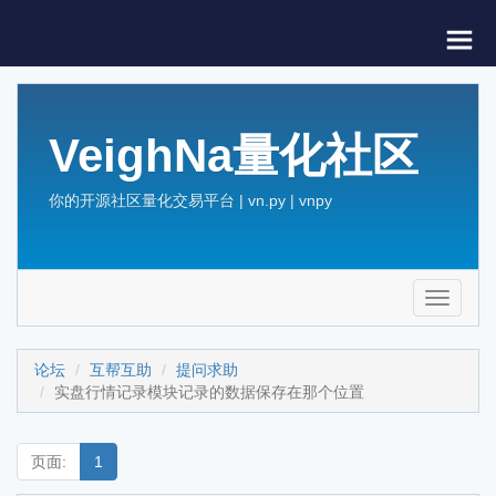
VeighNa量化社区
你的开源社区量化交易平台 | vn.py | vnpy
Toggle
navigati
论坛
互帮互助
提问求助
实盘行情记录模块记录的数据保存在那个位置
页面:
1