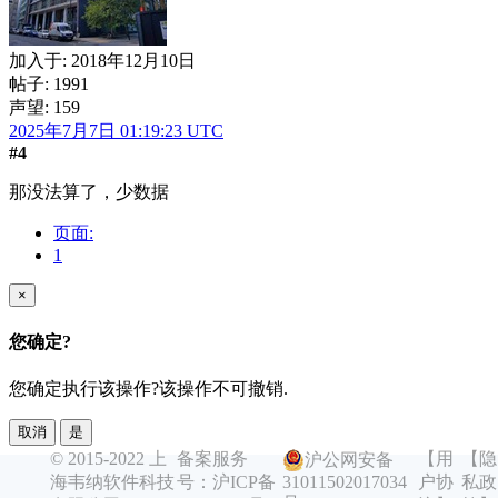
加入于:
2018年12月10日
帖子: 1991
声望: 159
2025年7月7日 01:19:23 UTC
#4
那没法算了，少数据
页面:
1
×
您确定?
您确定执行该操作?该操作不可撤销.
取消
是
© 2015-2022 上
备案服务
【用
【隐
沪公网安备
海韦纳软件科技
号：沪ICP备
户协
私政
31011502017034