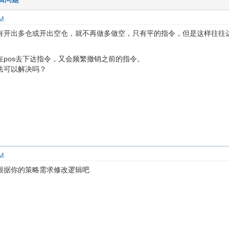
AM
开出多仓或开出空仓，就不再做多做空，只有平的指令，但是这样往往达不
在pos去下达指令，又会频繁撤销之前的指令。
法可以解决吗？
AM
，根据你的策略需求修改逻辑吧