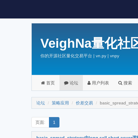
VeighNa量化社
你的开源社区量化交易平台 | vn.py | vnpy
首页
论坛
用户列表
搜索
论坛
策略应用
价差交易
basic_spread_stra
页面:
1
basic_spread_strategy中long sell short cove