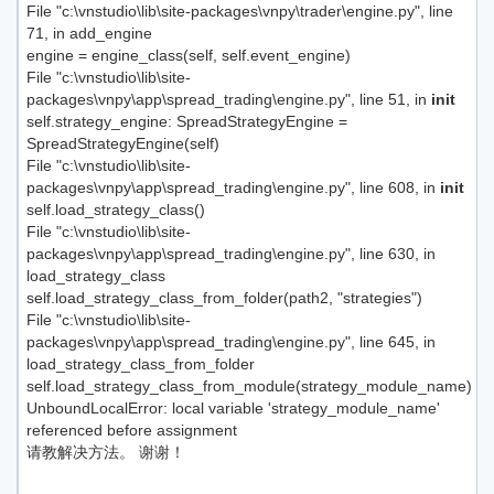
File "c:\vnstudio\lib\site-packages\vnpy\trader\engine.py", line
71, in add_engine
engine = engine_class(self, self.event_engine)
File "c:\vnstudio\lib\site-
packages\vnpy\app\spread_trading\engine.py", line 51, in
init
self.strategy_engine: SpreadStrategyEngine =
SpreadStrategyEngine(self)
File "c:\vnstudio\lib\site-
packages\vnpy\app\spread_trading\engine.py", line 608, in
init
self.load_strategy_class()
File "c:\vnstudio\lib\site-
packages\vnpy\app\spread_trading\engine.py", line 630, in
load_strategy_class
self.load_strategy_class_from_folder(path2, "strategies")
File "c:\vnstudio\lib\site-
packages\vnpy\app\spread_trading\engine.py", line 645, in
load_strategy_class_from_folder
self.load_strategy_class_from_module(strategy_module_name)
UnboundLocalError: local variable 'strategy_module_name'
referenced before assignment
请教解决方法。 谢谢！