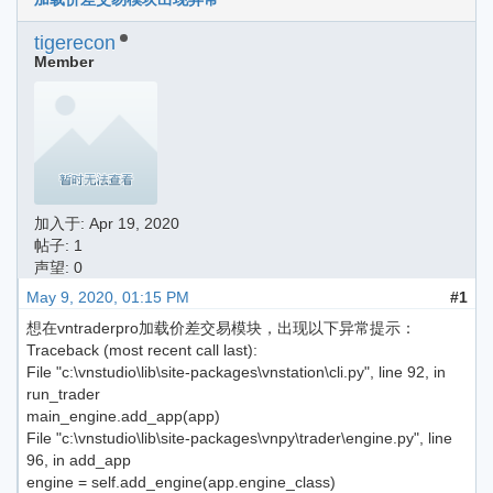
tigerecon
Member
加入于:
Apr 19, 2020
帖子: 1
声望: 0
May 9, 2020, 01:15 PM
#1
想在vntraderpro加载价差交易模块，出现以下异常提示：
Traceback (most recent call last):
File "c:\vnstudio\lib\site-packages\vnstation\cli.py", line 92, in
run_trader
main_engine.add_app(app)
File "c:\vnstudio\lib\site-packages\vnpy\trader\engine.py", line
96, in add_app
engine = self.add_engine(app.engine_class)