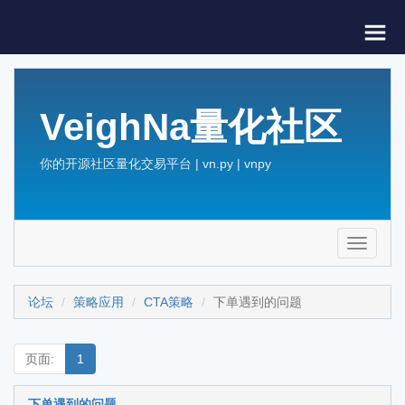
VeighNa量化社区
你的开源社区量化交易平台 | vn.py | vnpy
Toggle
navigati
论坛
策略应用
CTA策略
下单遇到的问题
页面:
1
下单遇到的问题