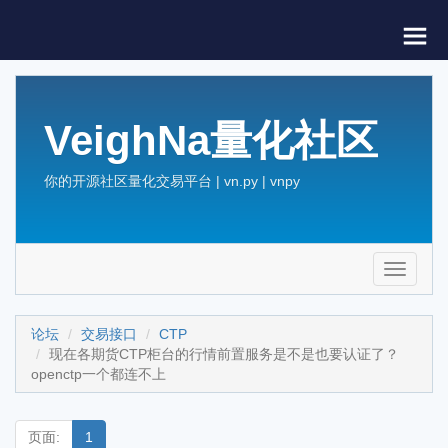
VeighNa量化社区
你的开源社区量化交易平台 | vn.py | vnpy
Toggle
navigati
论坛
交易接口
CTP
现在各期货CTP柜台的行情前置服务是不是也要认证了？
openctp一个都连不上
页面:
1