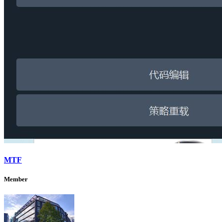
MTF
Member