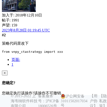
加入于:
2018年12月10日
帖子: 1991
声望: 159
2023年8月28日 01:19:45 UTC
#2
策略代码里改下
from vnpy_ctastrategy import xxx
页面:
1
×
您确定?
您确定执行该操作?该操作不可撤销.
© 2015-2022 上
备案服务
【用
【隐
沪公网安备
海韦纳软件科技
号：沪ICP备
户协
私政
31011502017034
取消
是
号
有限公司
18006526号
议】
策】