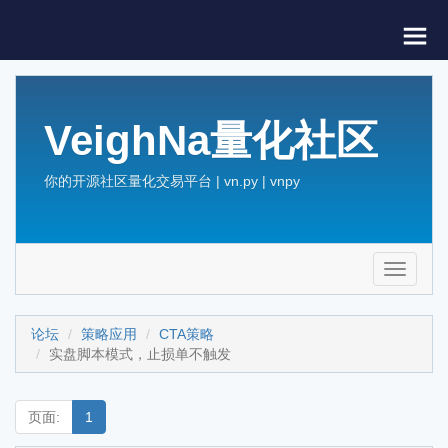
VeighNa量化社区
你的开源社区量化交易平台 | vn.py | vnpy
Toggle
navigati
论坛
策略应用
CTA策略
实盘脚本模式，止损单不触发
页面:
1