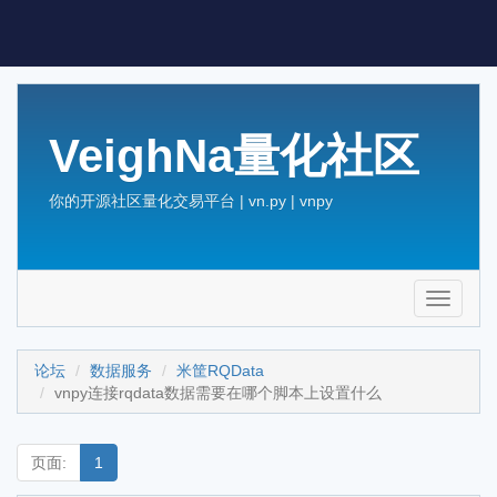
VeighNa量化社区
你的开源社区量化交易平台 | vn.py | vnpy
Toggle
navigati
论坛
数据服务
米筐RQData
vnpy连接rqdata数据需要在哪个脚本上设置什么
页面:
1