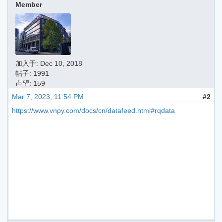
Member
加入于:
Dec 10, 2018
帖子: 1991
声望: 159
Mar 7, 2023, 11:54 PM
#2
https://www.vnpy.com/docs/cn/datafeed.html#rqdata