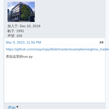
加入于:
Dec 10, 2018
帖子: 1991
声望: 159
Mar 9, 2023, 11:56 PM
#4
https://github.com/vnpy/vnpy/blob/master/examples/veighna_trader
类似这里的run.py
杰te