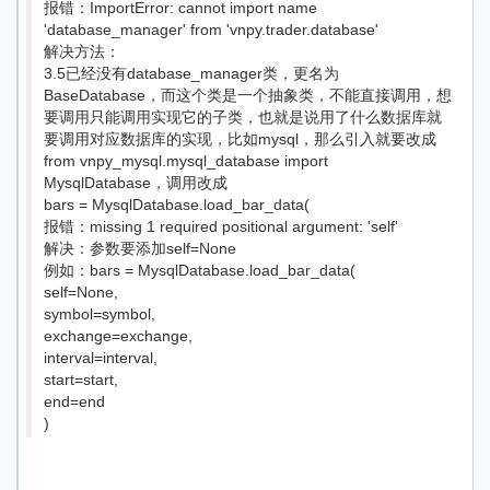
报错：ImportError: cannot import name
'database_manager' from 'vnpy.trader.database'
解决方法：
3.5已经没有database_manager类，更名为
BaseDatabase，而这个类是一个抽象类，不能直接调用，想
要调用只能调用实现它的子类，也就是说用了什么数据库就
要调用对应数据库的实现，比如mysql，那么引入就要改成
from vnpy_mysql.mysql_database import
MysqlDatabase，调用改成
bars = MysqlDatabase.load_bar_data(
报错：missing 1 required positional argument: 'self'
解决：参数要添加self=None
例如：bars = MysqlDatabase.load_bar_data(
self=None,
symbol=symbol,
exchange=exchange,
interval=interval,
start=start,
end=end
)