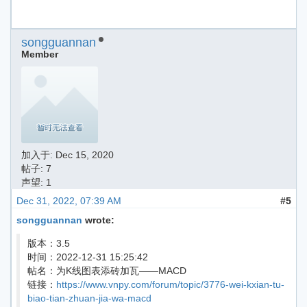
songguannan
Member
加入于:
Dec 15, 2020
帖子: 7
声望: 1
Dec 31, 2022, 07:39 AM
#5
songguannan
wrote:
版本：3.5
时间：2022-12-31 15:25:42
帖名：为K线图表添砖加瓦——MACD
链接：
https://www.vnpy.com/forum/topic/3776-wei-kxian-tu-
biao-tian-zhuan-jia-wa-macd