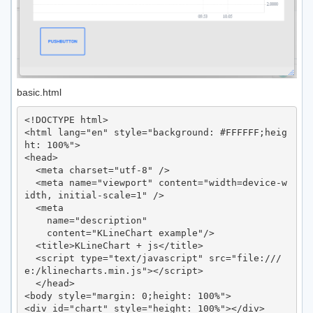
basic.html
<!DOCTYPE html>

<html lang="en" style="background: #FFFFFF;heig
ht: 100%">

<head>

  <meta charset="utf-8" />

  <meta name="viewport" content="width=device-w
idth, initial-scale=1" />

  <meta

    name="description"

    content="KLineChart example"/>

  <title>KLineChart + js</title>

  <script type="text/javascript" src="file:///
e:/klinecharts.min.js"></script>

  </head>

<body style="margin: 0;height: 100%">

<div id="chart" style="height: 100%"></div>
