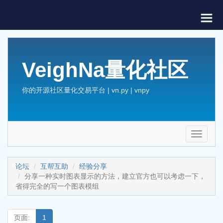
VeighNa量化社区
你的开源社区量化交易平台 | vn.py | vnpy
Toggle
navigati
论坛
互帮互助
经验分享
分享一种实时图表显示的方法，建立官方也可以考虑一下，
省得完全的写一个图表模组
页面:
1