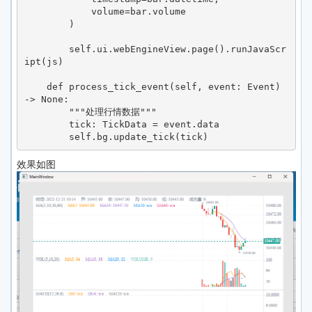
            volume=bar.volume

        )

        self.ui.webEngineView.page().runJavaScr
ipt(js)

    def process_tick_event(self, event: Event) 
-> None:

        """处理行情数据"""

        tick: TickData = event.data

        self.bg.update_tick(tick)
效果如图