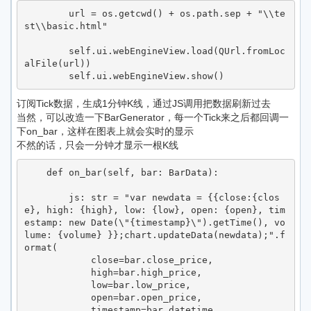
        url = os.getcwd() + os.path.sep + "\\te
st\\basic.html"

        self.ui.webEngineView.load(QUrl.fromLoc
alFile(url))

        self.ui.webEngineView.show()
订阅Tick数据，生成1分钟K线，通过JS调用把数据刷新过去
当然，可以改造一下BarGenerator，每一个Tick来之后都回调一
下on_bar，这样在图表上就会实时的显示
不然的话，只会一分钟才显示一根K线
    def on_bar(self, bar: BarData):

        js: str = "var newdata = {{close:{clos
e}, high: {high}, low: {low}, open: {open}, tim
estamp: new Date(\"{timestamp}\").getTime(), vo
lume: {volume} }};chart.updateData(newdata);".f
ormat(

            close=bar.close_price,

            high=bar.high_price,

            low=bar.low_price,

            open=bar.open_price,

            timestamp=bar.datetime,
