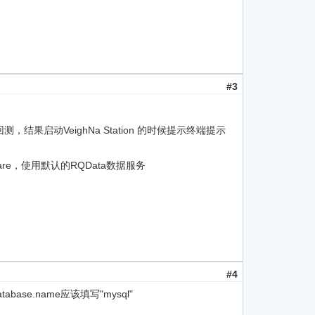
#3
进行回测，结果启动VeighNa Station 的时候提示终端提示
are，使用默认的RQData数据服务
#4
base.name应该填写"mysql"