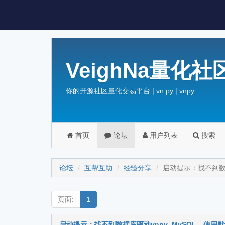
VeighNa量化社
你的开源社区量化交易平台 | vn.py | vnpy
首页
论坛
用户列表
搜索
论坛
互帮互助
经验分享
启动提示：找不到数据库
页面:
1
启动提示：找不到数据库驱动vnpy_MySQL，使用默认的