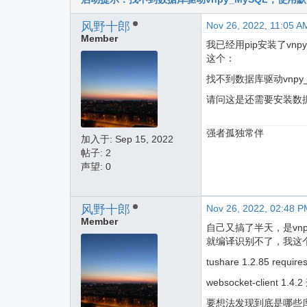
风野十郎
Nov 26, 2022, 11:05 A
Member
我已经用pip安装了vnpy-
这个：
找不到数据库驱动vnpy_
请问这是还需要安装数据
强者孤独常伴
加入于:
Sep 15, 2022
帖子: 2
声望: 0
风野十郎
Nov 26, 2022, 02:48 P
Member
自己又搞了半天，是vnp
就编译识别不了，我这
tushare 1.2.85 require
websocket-clien
要想法发现到底是哪些库冲突