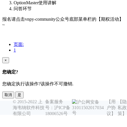
OptionMaster使用讲解
问答环节
报名请点击vnpy-community公众号底部菜单栏的【期权活动】
~
页面:
1
×
您确定?
您确定执行该操作?该操作不可撤销.
取消
是
© 2015-2022 上
备案服务
【用
【隐
沪公网安备
海韦纳软件科技
号：沪ICP备
户协
私政
31011502017034
号
有限公司
18006526号
议】
策】