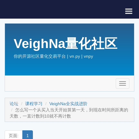
VeighNa量化社区
你的开源社区量化交易平台 | vn.py | vnpy
Toggle
navigati
论坛
课程学习
VeighNa全实战进阶
怎么写一个从买入当天开始算第一天，到现在时间所距离的
天数，一直计数到10就不再计数
页面:
1