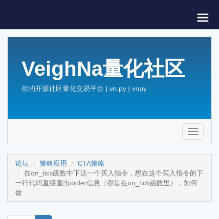
VeighNa量化社区
你的开源社区量化交易平台 | vn.py | vnpy
Toggle
navigati
论坛
策略应用
CTA策略
在on_tick函数中下达一个买入指令，想在这个买入指令的下
一行代码直接查出order信息（都是在on_tick函数里），如何
做