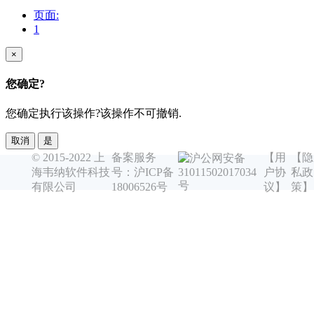
页面:
1
×
您确定?
您确定执行该操作?该操作不可撤销.
取消
是
© 2015-2022 上
备案服务
【用
【隐
沪公网安备
海韦纳软件科技
号：沪ICP备
户协
私政
31011502017034
号
有限公司
18006526号
议】
策】