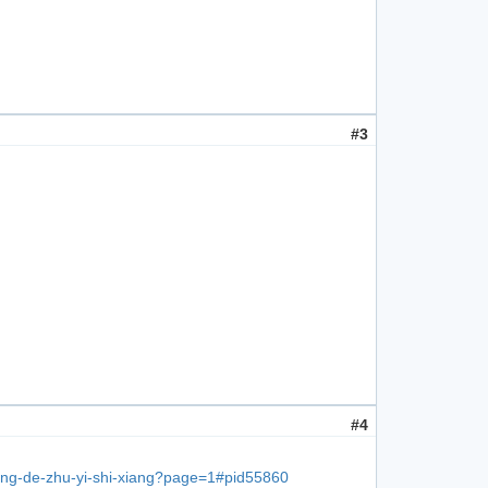
#3
#4
jing-de-zhu-yi-shi-xiang?page=1#pid55860