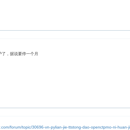
始维护了，据说要停一个月
y.com/forum/topic/30696-vn-pylian-jie-ttstong-dao-openctpmo-ni-huan-