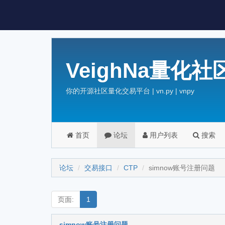
VeighNa量化社
你的开源社区量化交易平台 | vn.py | vnpy
首页
论坛
用户列表
搜索
论坛
交易接口
CTP
simnow账号注册问题
页面:
1
simnow账号注册问题