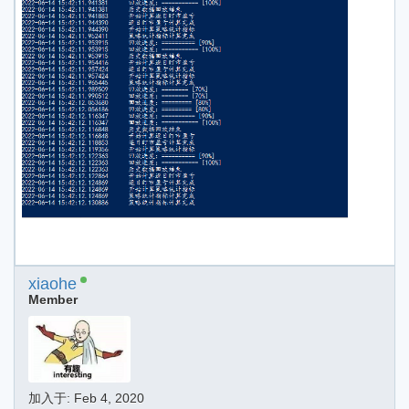
xiaohe
Member
加入于:
Feb 4, 2020