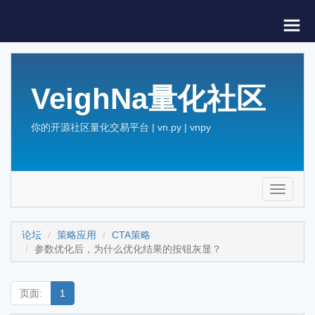
VeighNa量化社区
你的开源社区量化交易平台 | vn.py | vnpy
Toggle
navigati
论坛
策略应用
CTA策略
参数优化后，为什么优化结果的按钮灰显？
页面:
1