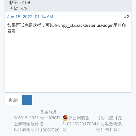
帖子: 6109
声望: 379
Jun 15, 2022, 01:14 AM
#2
如果再试也是这样，可以在vnpy_ctabacktester.ui.widget里打印
看看
页面:
1
备案服务
© 2015-2022
号：沪ICP
沪公网安备
【用
【隐
【免
上海韦纳软件
备
31011502017034
户协
私政
责条
科技有限公司
18006526
号
议】
策】
款】