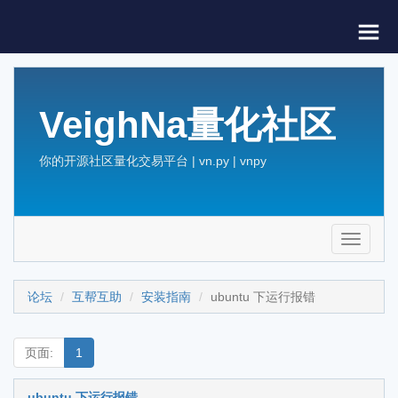
VeighNa量化社区
你的开源社区量化交易平台 | vn.py | vnpy
Toggle
navigati
论坛
互帮互助
安装指南
ubuntu 下运行报错
页面:
1
ubuntu 下运行报错