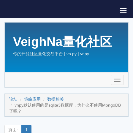
VeighNa量化社区
你的开源社区量化交易平台 | vn.py | vnpy
Toggle
navigati
论坛
策略应用
数据相关
vnpy默认使用的是sqlite3数据库，为什么不使用MongoDB
了呢？
页面:
1