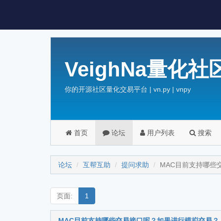
VeighNa量化社
你的开源社区量化交易平台 | vn.py | vnpy
首页
论坛
用户列表
搜索
论坛
互帮互助
提问求助
MAC目前支持哪些
页面:
1
MAC目前支持哪些交易接口呢？如果进行模拟交易？