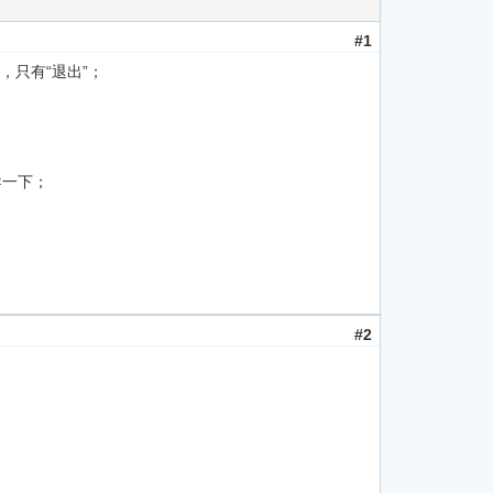
#1
，只有“退出”；
导一下；
#2