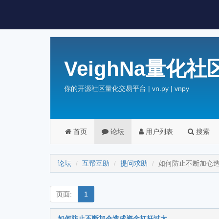
VeighNa量化社
你的开源社区量化交易平台 | vn.py | vnpy
首页
论坛
用户列表
搜索
论坛
互帮互助
提问求助
如何防止不断加仓
页面:
1
如何防止不断加仓造成资金杠杆过大