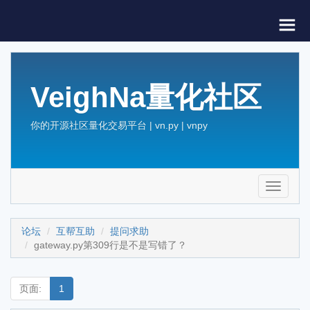
VeighNa量化社区
你的开源社区量化交易平台 | vn.py | vnpy
Toggle
navigati
论坛
互帮互助
提问求助
gateway.py第309行是不是写错了？
页面:
1