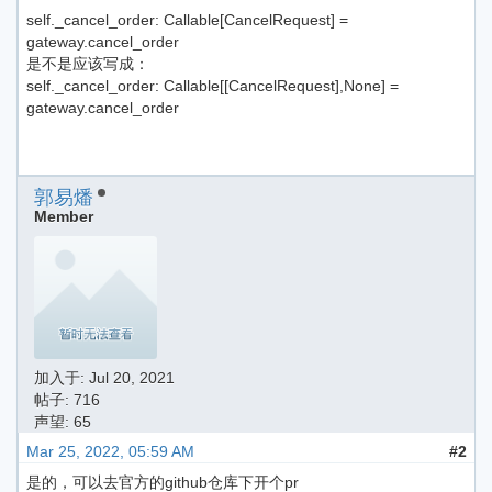
self._cancel_order: Callable[CancelRequest] =
gateway.cancel_order
是不是应该写成：
self._cancel_order: Callable[[CancelRequest],None] =
gateway.cancel_order
郭易燔
Member
加入于:
Jul 20, 2021
帖子: 716
声望: 65
Mar 25, 2022, 05:59 AM
#2
是的，可以去官方的github仓库下开个pr