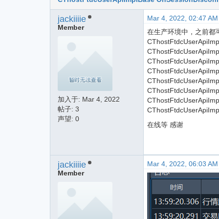
jackiiiie
Mar 4, 2022, 02:47 AM
Member
在生产环境中，之前都
CThostFtdcUserApiImp
CThostFtdcUserApiImp
CThostFtdcUserApiImp
CThostFtdcUserApiImp
CThostFtdcUserApiImp
CThostFtdcUserApiImp
加入于:
Mar 4, 2022
CThostFtdcUserApiImp
帖子: 3
CThostFtdcUserApiImp
声望: 0
在线等 感谢
jackiiiie
Mar 4, 2022, 06:03 AM
Member