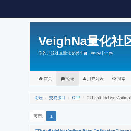
VeighNa量化社
你的开源社区量化交易平台 | vn.py | vnpy
首页
论坛
用户列表
搜索
论坛
交易接口
CTP
CThostFtdcUserApiImpl
页面:
1
CThostFtdcUserApiImplBase OnSessionDisconne