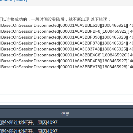
可以连接成功的，一段时间没登陆后，就不断出现 以下错误：
lBase::OnSessionDisconnected[000001A6A3BBE618][1808465921][ 4
lBase::OnSessionDisconnected[000001A6A3BBFBF8][1808465922][ 4
lBase::OnSessionDisconnected[000001A6A3BBF098][1808465923][ 4
lBase::OnSessionDisconnected[000001A6A3BBF878][1808465924][ 4
lBase::OnSessionDisconnected[000001A6A3C837A8][1808465925][ 4
lBase::OnSessionDisconnected[000001A6A3BBE4C8][1808465926][ 4
lBase::OnSessionDisconnected[000001A6A3BBF4F8][1808465927][ 4
lBase::OnSessionDisconnected[000001A6A3BBEA78][1808465928][ 4