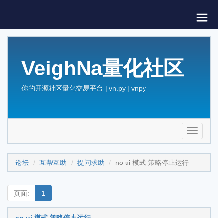
VeighNa量化社区
你的开源社区量化交易平台 | vn.py | vnpy
Toggle
navigati
论坛
互帮互助
提问求助
no ui 模式 策略停止运行
页面:
1
no ui 模式 策略停止运行