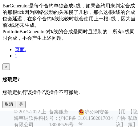
BarGenerator是每个合约单独合成k线，如果合约用来判定合成
的那根tick因为网络波动的关系慢了几秒，那么这根k线的合成
也会延迟，在多个合约k线比较时就会使用上一根k线，因为当
前k线还未生成。
PortfolioBarGenerator对k线的合成是同时且强制的，所有k线同
时合成，不会产生上述问题。
页面:
1
×
您确定?
您确定执行该操作?该操作不可撤销.
取消
是
© 2015-2022 上
备案服务
【用
【隐
沪公网安备
海韦纳软件科技
号：沪ICP备
户协
私政
31011502017034
号
有限公司
18006526号
议】
策】