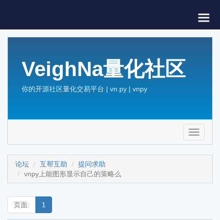
VeighNa量化社区
你的开源社区量化交易平台 | vn.py | vnpy
Toggle
navigati
论坛
互帮互助
提问求助
vnpy上能图形显示自己的策略么
页面:
1