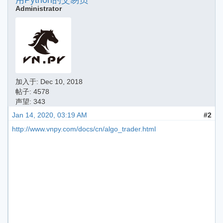
用Python的交易员
Administrator
加入于:
Dec 10, 2018
帖子: 4578
声望: 343
Jan 14, 2020, 03:19 AM
#2
http://www.vnpy.com/docs/cn/algo_trader.html