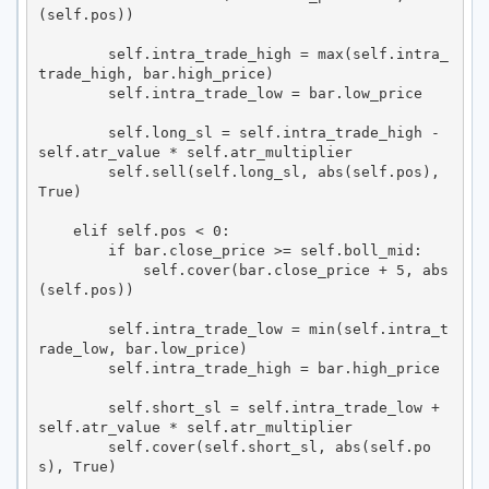
(self.pos))

        self.intra_trade_high = max(self.intra_
trade_high, bar.high_price)

        self.intra_trade_low = bar.low_price

        self.long_sl = self.intra_trade_high - 
self.atr_value * self.atr_multiplier

        self.sell(self.long_sl, abs(self.pos), 
True)

    elif self.pos < 0:

        if bar.close_price >= self.boll_mid:

            self.cover(bar.close_price + 5, abs
(self.pos))

        self.intra_trade_low = min(self.intra_t
rade_low, bar.low_price)

        self.intra_trade_high = bar.high_price

        self.short_sl = self.intra_trade_low + 
self.atr_value * self.atr_multiplier

        self.cover(self.short_sl, abs(self.po
s), True)
