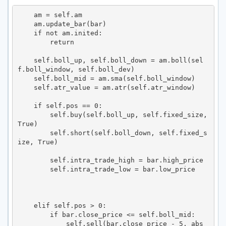
    am = self.am

    am.update_bar(bar)

    if not am.inited:

        return

    self.boll_up, self.boll_down = am.boll(sel
f.boll_window, self.boll_dev)

    self.boll_mid = am.sma(self.boll_window)

    self.atr_value = am.atr(self.atr_window)

    if self.pos == 0:

        self.buy(self.boll_up, self.fixed_size, 
True)

        self.short(self.boll_down, self.fixed_s
ize, True)

        self.intra_trade_high = bar.high_price

        self.intra_trade_low = bar.low_price

    elif self.pos > 0:

        if bar.close_price <= self.boll_mid:

            self.sell(bar.close_price - 5, abs