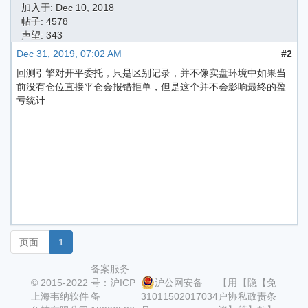
加入于:
Dec 10, 2018
帖子: 4578
声望: 343
Dec 31, 2019, 07:02 AM
#2
回测引擎对开平委托，只是区别记录，并不像实盘环境中如果当
前没有仓位直接平仓会报错拒单，但是这个并不会影响最终的盈
亏统计
页面:
1
备案服务
© 2015-2022
号：沪ICP
沪公网安备
【用
【隐
【免
上海韦纳软件
备
31011502017034
户协
私政
责条