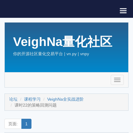
VeighNa量化社区
你的开源社区量化交易平台 | vn.py | vnpy
Toggle
navigati
论坛
课程学习
VeighNa全实战进阶
课时22的策略回测问题
页面:
1