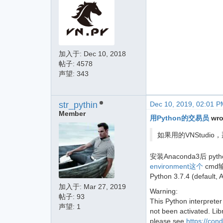
加入于:
Dec 10, 2018
帖子: 4578
声望: 343
str_pythin
Dec 10, 2019, 02:01 P
Member
用Python的交易员
wro
如果用的VNStudi
安装Anaconda3后 pyt
environment这个
cmd
Python 3.7.4 (default,
加入于:
Mar 27, 2019
Warning:
帖子: 93
This Python interpreter
声望: 1
not been activated. Libr
please see
https://cond