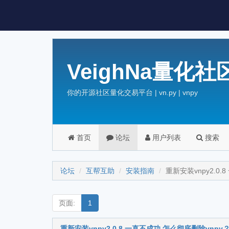
VeighNa量化社
你的开源社区量化交易平台 | vn.py | vnpy
首页
论坛
用户列表
搜索
论坛
互帮互助
安装指南
重新安装vnpy2.0
页面:
1
重新安装vnpy2.0.8 一直不成功 怎么彻底删除vnpy