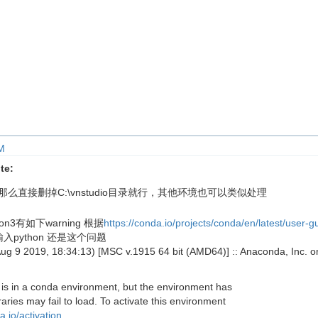
M
te:
o，那么直接删掉C:\vnstudio目录就行，其他环境也可以类似处理
hon3有如下warning 根据
https://conda.io/projects/conda/en/latest/user
输入python 还是这个问题
 Aug 9 2019, 18:34:13) [MSC v.1915 64 bit (AMD64)] :: Anaconda, Inc. 
 is in a conda environment, but the environment has
aries may fail to load. To activate this environment
a.io/activation