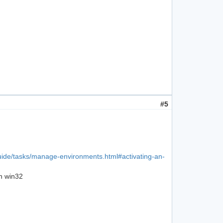
#5
-guide/tasks/manage-environments.html#activating-an-
on win32