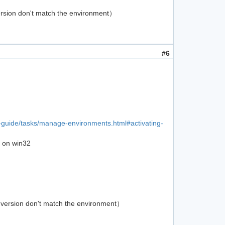
on't match the environment）
#6
er-guide/tasks/manage-environments.html#activating-
. on win32
 don't match the environment）