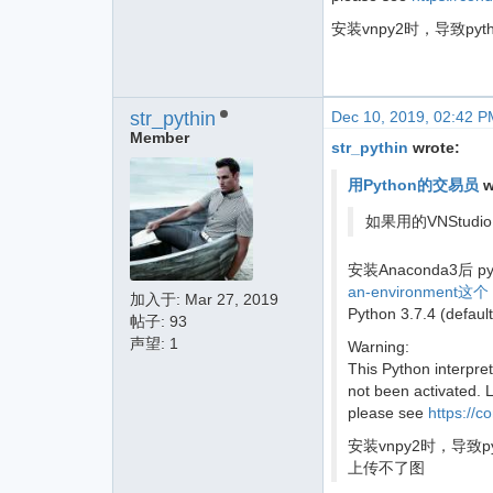
安装vnpy2时，导致pytho
str_pythin
Dec 10, 2019, 02:42 P
Member
str_pythin
wrote:
用Python的交易员
w
如果用的VNStud
安装Anaconda3后 p
an-environment这个
加入于:
Mar 27, 2019
Python 3.7.4 (defaul
帖子: 93
声望: 1
Warning:
This Python interpre
not been activated. L
please see
https://c
安装vnpy2时，导致pyth
上传不了图