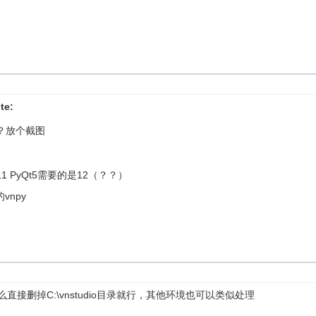
te:
？放个截图
11 PyQt5需要的是12（？？）
npy
那么直接删掉C:\vnstudio目录就行，其他环境也可以类似处理