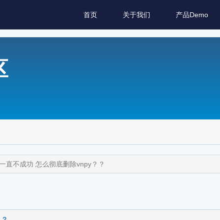
首页
关于我们
产品Demo
区
.8 一直不成功 怎么彻底删除vnpy？？
？？