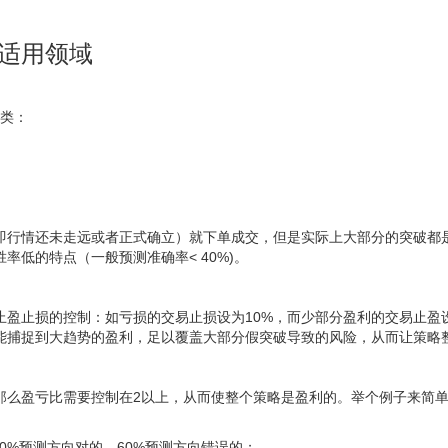
适用领域
2类：
即行情还未走远或者正式确立）就下单成交，但是实际上大部分的突破都
率低的特点（一般预测准确率< 40%)。
止盈止损的控制：如亏损的交易止损设为10%，而少部分盈利的交易止盈设
能捕捉到大趋势的盈利，足以覆盖大部分假突破导致的风险，从而让策略
，那么盈亏比需要控制在2以上，从而使整个策略是盈利的。举个例子来简
40%预测方向对的，60%预测方向错误的；