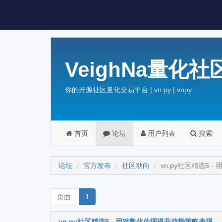
VeighNa量化社
你的开源社区量化交易平台 | vn.py | vnpy
首页
论坛
用户列表
搜索
论坛
官方发布
社区动向
vn.py社区精选5
页面:
1
vn.py社区精选5 - 用对数化处理提升趋势策略表现