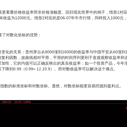
该更看重价格收益率而非价格涨幅度。回归现实世界中的例子，情形1对应的
末收益为12000元。情形2对应的是06-07年牛市行情，同样投入1000元
显了对数化坐标的优势：
变化的关系：贵州茅台从8000涨到16000的收益率与中国平安从60涨到
到复利因数，故曲线相对平滑，平滑的时间序列更利于直接观察收益率和
可加性，它的均值可以正确反映出的真实收益率：如一个投资产品，今年涨
到0.99（0.99= 1
1.1
0.9）。而对数收益率可以解决这个痛点。
证指数的标准坐标和对数坐标。显然，对数坐标能更容易挖掘到盈利点。