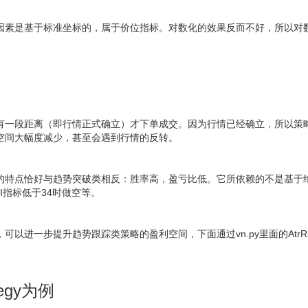
因素是基于标准坐标的，属于价位指标。对数化的效果反而不好，所以对
有一段距离（即行情正式确立）才下单成交。因为行情已经确立，所以策
空间大幅度减少，甚至会遇到行情的反转。
的特点恰好与趋势突破类相反：胜率高，盈亏比低。它所依赖的不是基于绝
I指标低于34时做空等。
可以进一步提升趋势跟踪类策略的盈利空间，下面通过vn.py里面的AtrR
tegy为例