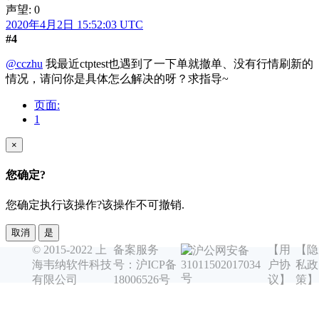
声望: 0
2020年4月2日 15:52:03 UTC
#4
@cczhu
我最近ctptest也遇到了一下单就撤单、没有行情刷新的
情况，请问你是具体怎么解决的呀？求指导~
页面:
1
×
您确定?
您确定执行该操作?该操作不可撤销.
取消
是
© 2015-2022 上
备案服务
【用
【隐
沪公网安备
海韦纳软件科技
号：沪ICP备
户协
私政
31011502017034
号
有限公司
18006526号
议】
策】