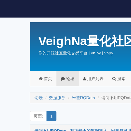
VeighNa量化社
你的开源社区量化交易平台 | vn.py | vnpy
首页
论坛
用户列表
搜索
论坛
数据服务
米筐RQData
请问不用RQD
页面:
1
请问不用RQData，我下载tb的数据导入，回测是