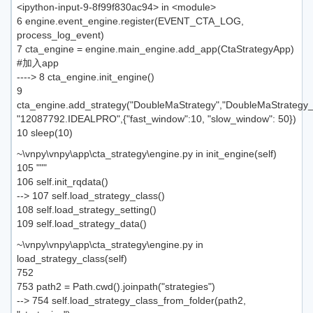
<ipython-input-9-8f99f830ac94> in <module>
6 engine.event_engine.register(EVENT_CTA_LOG,
process_log_event)
7 cta_engine = engine.main_engine.add_app(CtaStrategyApp)
#加入app
----> 8 cta_engine.init_engine()
9
cta_engine.add_strategy("DoubleMaStrategy","DoubleMaStrategy
"12087792.IDEALPRO",{"fast_window":10, "slow_window": 50})
10 sleep(10)
~\vnpy\vnpy\app\cta_strategy\engine.py in init_engine(self)
105 """
106 self.init_rqdata()
--> 107 self.load_strategy_class()
108 self.load_strategy_setting()
109 self.load_strategy_data()
~\vnpy\vnpy\app\cta_strategy\engine.py in
load_strategy_class(self)
752
753 path2 = Path.cwd().joinpath("strategies")
--> 754 self.load_strategy_class_from_folder(path2,