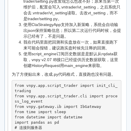
trader/setting.py改发现怎么也改不好；原来当第一次
维护后，配置会写入.vntrader/vt_setting，之后系统只
会去.vntrader/vt_setting读取。去改vt_setting，而不
是trader/setting.py。
使用CtaStrategyApp支持加入新策略，系统会自动输
出json保持策略信息；所以第二次运行代码时候，会提
示已经有了，不是问题。
我在代码里面把回测和实盘放在一次，如果直接跑下
来可能会报错，建议跑实盘时候先注释的回测。
使用script_engine订阅历史数据是是默认从rqdata获
取，vnpy v2.07 IB接口已经提供历史数据获取，这里
创建HistoryRequest用main_engine来获取,
为了方便贴出来，改成.py代码格式，直接跑也没有问题。
from vnpy.app.script_trader import init_cli_
trading

from vnpy.app.script_trader.cli import proce
ss_log_event

from vnpy.gateway.ib import IbGateway

from time import sleep

from datetime import datetime

import pandas as pd

# 连接到服务器
