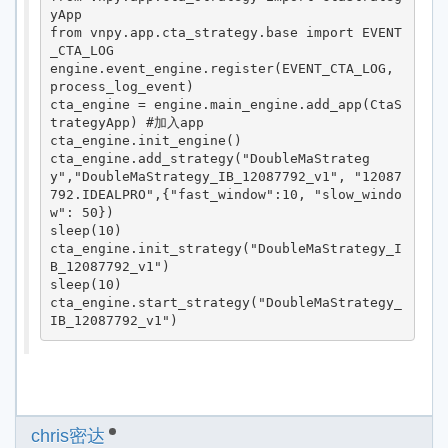
yApp

from vnpy.app.cta_strategy.base import EVENT
_CTA_LOG

engine.event_engine.register(EVENT_CTA_LOG, 
process_log_event)

cta_engine = engine.main_engine.add_app(CtaS
trategyApp) #加入app

cta_engine.init_engine()

cta_engine.add_strategy("DoubleMaStrateg
y","DoubleMaStrategy_IB_12087792_v1", "12087
792.IDEALPRO",{"fast_window":10, "slow_windo
w": 50})

sleep(10)

cta_engine.init_strategy("DoubleMaStrategy_I
B_12087792_v1")

sleep(10)

cta_engine.start_strategy("DoubleMaStrategy_
IB_12087792_v1")
chris密达