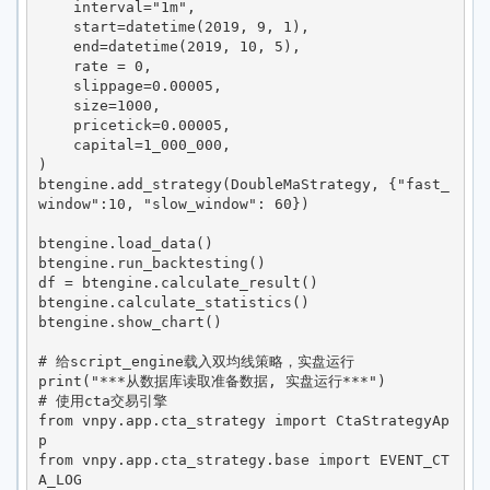
    interval="1m",

    start=datetime(2019, 9, 1),

    end=datetime(2019, 10, 5),

    rate = 0,

    slippage=0.00005,

    size=1000,

    pricetick=0.00005,

    capital=1_000_000,

)

btengine.add_strategy(DoubleMaStrategy, {"fast_
window":10, "slow_window": 60})

btengine.load_data()

btengine.run_backtesting()

df = btengine.calculate_result()

btengine.calculate_statistics()

btengine.show_chart()

# 给script_engine载入双均线策略，实盘运行

print("***从数据库读取准备数据, 实盘运行***")

# 使用cta交易引擎

from vnpy.app.cta_strategy import CtaStrategyAp
p

from vnpy.app.cta_strategy.base import EVENT_CT
A_LOG
