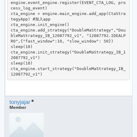
engine.event_engine.register(EVENT_CTA_LOG, pro
cess_log_event)

cta_engine = engine.main_engine.add_app(CtaStra
tegyApp) #加入app

cta_engine.init_engine()

cta_engine.add_strategy("DoubleMaStrategy","Dou
bleMaStrategy_IB_12087792_v1", "12087792.IDEALP
RO",{"fast_window":10, "slow_window": 50})

sleep(10)

cta_engine.init_strategy("DoubleMaStrategy_IB_1
2087792_v1")

sleep(10)

cta_engine.start_strategy("DoubleMaStrategy_IB_
12087792_v1")
tonyjajar
Member