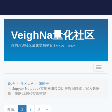
VeighNa量化社区
你的开源社区量化交易平台 | vn.py | vnpy
Toggle
navigati
论坛
社区大V
张国平
Jupyter Notebook实现从IB接口历史数据获取，写入数据
库，策略回测和实盘交易
页面:
1
2
3
»