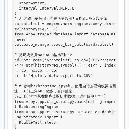
  start=start,

  interval=Interval.MINUTE

)

# # 读取历史数据，并把历史数据BarData放入数据库

bardatalist = engine.main_engine.query_histo
ry(historyreq,"IB")

from vnpy.trader.database import database_ma
nager

database_manager.save_bar_data(bardatalist)

# 把历史数据BarData输出到csv

pd.DataFrame(bardatalist).to_csv("C:\Project
\\"+ str(historyreq.symbol) + ".csv" , index
=True, header=True)

print("History data export to CSV")

# # 参考backtesting.ipynb, 使用自带的双均线策略回
测，10日上穿60日做多，否则反之

print("***从数据库读取历史数据, 进行回测***")

from vnpy.app.cta_strategy.backtesting impor
t BacktestingEngine

from vnpy.app.cta_strategy.strategies.double
_ma_strategy import (

  DoubleMaStrategy,

)
