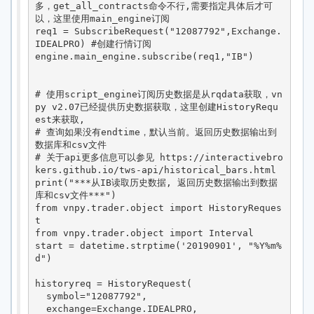
多，get_all_contracts命令不行,需要指定具体后才可
以，这里使用main_engine订阅

req1 = SubscribeRequest("12087792",Exchange.
IDEALPRO) #创建行情订阅

engine.main_engine.subscribe(req1,"IB")

# 使用script_engine订阅历史数据是从rqdata获取，vn
py v2.07已经提供历史数据获取，这里创建HistoryRequ
est来获取,

# 查询如果没有endtime，默认当前。返回历史数据输出到
数据库和csv文件

# 关于api更多信息可以参见 https://interactivebro
kers.github.io/tws-api/historical_bars.html

print("***从IB读取历史数据, 返回历史数据输出到数据
库和csv文件***")

from vnpy.trader.object import HistoryReques
t

from vnpy.trader.object import Interval

start = datetime.strptime('20190901', "%Y%m%
d")

historyreq = HistoryRequest(

  symbol="12087792",

  exchange=Exchange.IDEALPRO,
