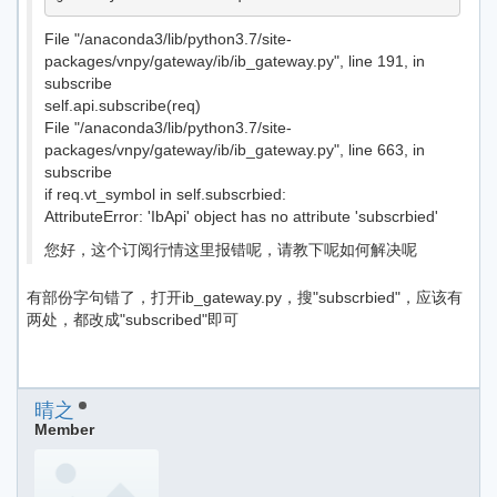
File "/anaconda3/lib/python3.7/site-
packages/vnpy/gateway/ib/ib_gateway.py", line 191, in
subscribe
self.api.subscribe(req)
File "/anaconda3/lib/python3.7/site-
packages/vnpy/gateway/ib/ib_gateway.py", line 663, in
subscribe
if req.vt_symbol in self.subscrbied:
AttributeError: 'IbApi' object has no attribute 'subscrbied'
您好，这个订阅行情这里报错呢，请教下呢如何解决呢
有部份字句错了，打开ib_gateway.py，搜"subscrbied"，应该有
两处，都改成"subscribed"即可
晴之
Member