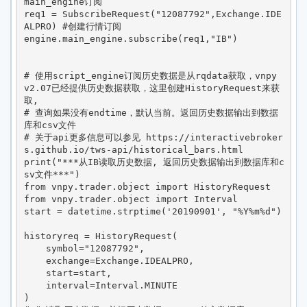
main_engine订阅

req1 = SubscribeRequest("12087792",Exchange.IDE
ALPRO) #创建行情订阅

engine.main_engine.subscribe(req1,"IB")

# 使用script_engine订阅历史数据是从rqdata获取，vnpy 
v2.07已经提供历史数据获取，这里创建HistoryRequest来获
取,

# 查询如果没有endtime，默认当前。返回历史数据输出到数据
库和csv文件

# 关于api更多信息可以参见 https://interactivebroker
s.github.io/tws-api/historical_bars.html

print("***从IB读取历史数据, 返回历史数据输出到数据库和c
sv文件***")

from vnpy.trader.object import HistoryRequest

from vnpy.trader.object import Interval

start = datetime.strptime('20190901', "%Y%m%d")

historyreq = HistoryRequest(

    symbol="12087792",

    exchange=Exchange.IDEALPRO,

    start=start,

    interval=Interval.MINUTE

)
