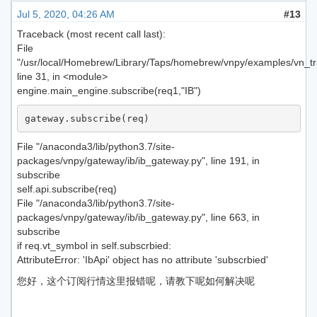
Jul 5, 2020, 04:26 AM
#13
Traceback (most recent call last):
File
"/usr/local/Homebrew/Library/Taps/homebrew/vnpy/examples/vn_tr
line 31, in <module>
engine.main_engine.subscribe(req1,"IB")
File "/anaconda3/lib/python3.7/site-
packages/vnpy/gateway/ib/ib_gateway.py", line 191, in
subscribe
self.api.subscribe(req)
File "/anaconda3/lib/python3.7/site-
packages/vnpy/gateway/ib/ib_gateway.py", line 663, in
subscribe
if req.vt_symbol in self.subscrbied:
AttributeError: 'IbApi' object has no attribute 'subscrbied'
您好，这个订阅行情这里报错呢，请教下呢如何解决呢