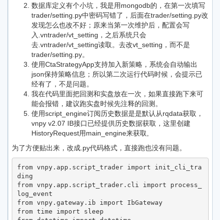
数据库定义有个小坑，我是用mongodb的，在第一次填写
trader/setting.py中密码写错了，后面在trader/setting.py改
发现怎么也改不好；原来当第一次维护后，配置会写
入.vntrader/vt_setting，之后系统只会
去.vntrader/vt_setting读取。去改vt_setting，而不是
trader/setting.py。
使用CtaStrategyApp支持加入新策略，系统会自动输出
json保持策略信息；所以第二次运行代码时候，会提示已
经有了，不是问题。
我在代码里面把回测和实盘放在一次，如果直接跑下来可
能会报错，建议跑实盘时候先注释的回测。
使用script_engine订阅历史数据是是默认从rqdata获取，
vnpy v2.07 IB接口已经提供历史数据获取，这里创建
HistoryRequest用main_engine来获取,
为了方便贴出来，改成.py代码格式，直接跑也没有问题。
from vnpy.app.script_trader import init_cli_tra
ding

from vnpy.app.script_trader.cli import process_
log_event

from vnpy.gateway.ib import IbGateway

from time import sleep
