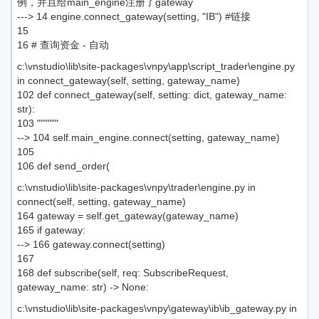
例，并且给main_engine注册了gateway
---> 14 engine.connect_gateway(setting, "IB") #链接
15
16 # 查询资金 - 自动
c:\vnstudio\lib\site-packages\vnpy\app\script_trader\engine.py
in connect_gateway(self, setting, gateway_name)
102 def connect_gateway(self, setting: dict, gateway_name:
str):
103 """"""
--> 104 self.main_engine.connect(setting, gateway_name)
105
106 def send_order(
c:\vnstudio\lib\site-packages\vnpy\trader\engine.py in
connect(self, setting, gateway_name)
164 gateway = self.get_gateway(gateway_name)
165 if gateway:
--> 166 gateway.connect(setting)
167
168 def subscribe(self, req: SubscribeRequest,
gateway_name: str) -> None:
c:\vnstudio\lib\site-packages\vnpy\gateway\ib\ib_gateway.py in