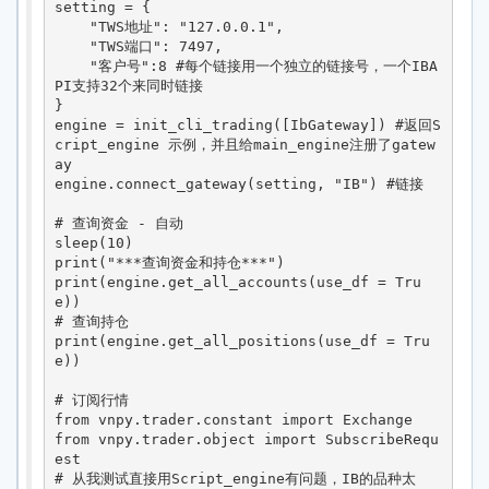
setting = {

    "TWS地址": "127.0.0.1",

    "TWS端口": 7497,

    "客户号":8 #每个链接用一个独立的链接号，一个IBA
PI支持32个来同时链接

}

engine = init_cli_trading([IbGateway]) #返回S
cript_engine 示例，并且给main_engine注册了gatew
ay

engine.connect_gateway(setting, "IB") #链接

# 查询资金 - 自动

sleep(10)

print("***查询资金和持仓***")

print(engine.get_all_accounts(use_df = Tru
e))

# 查询持仓

print(engine.get_all_positions(use_df = Tru
e))

# 订阅行情

from vnpy.trader.constant import Exchange

from vnpy.trader.object import SubscribeRequ
est

# 从我测试直接用Script_engine有问题，IB的品种太