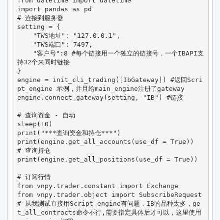
from datetime import datetime

import pandas as pd

# 连接到服务器

setting = {

    "TWS地址": "127.0.0.1",

    "TWS端口": 7497,

    "客户号":8 #每个链接用一个独立的链接号，一个IBAPI支
持32个来同时链接

}

engine = init_cli_trading([IbGateway]) #返回Scri
pt_engine 示例，并且给main_engine注册了gateway

engine.connect_gateway(setting, "IB") #链接

# 查询资金 - 自动

sleep(10)

print("***查询资金和持仓***")

print(engine.get_all_accounts(use_df = True))

# 查询持仓

print(engine.get_all_positions(use_df = True))

# 订阅行情

from vnpy.trader.constant import Exchange

from vnpy.trader.object import SubscribeRequest

# 从我测试直接用Script_engine有问题，IB的品种太多，ge
t_all_contracts命令不行,需要指定具体后才可以，这里使用