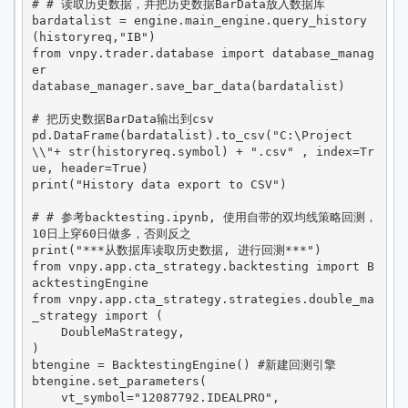
# # 读取历史数据，并把历史数据BarData放入数据库

bardatalist = engine.main_engine.query_history
(historyreq,"IB")

from vnpy.trader.database import database_manag
er

database_manager.save_bar_data(bardatalist)

# 把历史数据BarData输出到csv

pd.DataFrame(bardatalist).to_csv("C:\Project
\\"+ str(historyreq.symbol) + ".csv" , index=Tr
ue, header=True)

print("History data export to CSV")

# # 参考backtesting.ipynb, 使用自带的双均线策略回测，
10日上穿60日做多，否则反之

print("***从数据库读取历史数据, 进行回测***")

from vnpy.app.cta_strategy.backtesting import B
acktestingEngine

from vnpy.app.cta_strategy.strategies.double_ma
_strategy import (

    DoubleMaStrategy,

)

btengine = BacktestingEngine() #新建回测引擎

btengine.set_parameters(

    vt_symbol="12087792.IDEALPRO",
