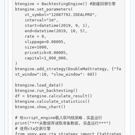
btengine = BacktestingEngine() #新建回测引擎

btengine.set_parameters(

    vt_symbol="12087792.IDEALPRO",

    interval="1m",

    start=datetime(2019, 9, 1),

    end=datetime(2019, 10, 5),

    rate = 0,

    slippage=0.00005,

    size=1000,

    pricetick=0.00005,

    capital=1_000_000,

)

btengine.add_strategy(DoubleMaStrategy, {"fa
st_window":10, "slow_window": 60})

btengine.load_data()

btengine.run_backtesting()

df = btengine.calculate_result()

btengine.calculate_statistics()

btengine.show_chart()

# 给script_engine载入双均线策略，实盘运行

print("***从数据库读取准备数据, 实盘运行***")

# 使用cta交易引擎

from vnpy.app.cta_strategy import CtaStrateg