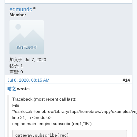
edmundc
Member
加入于:
Jul 7, 2020
帖子: 1
声望: 0
Jul 8, 2020, 08:15 AM
#14
晴之
wrote:
Traceback (most recent call last):
File
"/usr/local/Homebrew/Library/Taps/homebrew/vnpy/examples/vn_
line 31, in <module>
engine.main_engine.subscribe(req1,"IB")