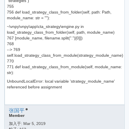
"strategies")
755
756 def load_strategy_class_from_folder(self, path: Path,
module_name: str = ""):
~\vnpy\vnpy\app\cta_strategy\engine.py in
load_strategy_class_from_folder(self, path, module_name)
767 [module_name, filename.split(".")[0]])
768
--> 769
self.load_strategy_class_from_module(strategy_module_name)
770
771 def load_strategy_class_from_module(self, module_name:
str):
UnboundLocalError: local variable 'strategy_module_name'
referenced before assignment
张国平
Member
加入于:
Mar 5, 2019