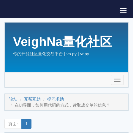
VeighNa量化社区
你的开源社区量化交易平台 | vn.py | vnpy
Toggle
navigati
论坛
互帮互助
提问求助
在UI界面，如何用代码的方式，读取成交单的信息？
页面:
1