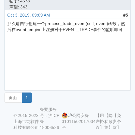
帖子: 4578
声望: 343
Oct 3, 2019, 09:09 AM
#5
那么请自行创建一个process_trade_event(self, event)函数，然
后在event_engine上注册对于EVENT_TRADE事件的监听即可
页面:
1
备案服务
© 2015-2022
号：沪ICP
沪公网安备
【用
【隐
【免
上海韦纳软件
备
31011502017034
户协
私政
责条
科技有限公司
18006526
号
议】
策】
款】
号