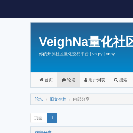
VeighNa量化社
你的开源社区量化交易平台 | vn.py | vnpy
首页
论坛
用户列表
搜索
论坛
旧文存档
内部分享
页面:
1
内部分享