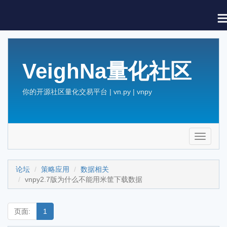
VeighNa量化社区
你的开源社区量化交易平台 | vn.py | vnpy
Toggle
navigati
论坛
策略应用
数据相关
vnpy2.7版为什么不能用米筐下载数据
页面:
1