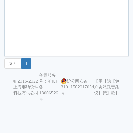
页面:
1
备案服务
© 2015-2022
号：沪ICP
沪公网安备
【用
【隐
【免
上海韦纳软件
备
31011502017034
户协
私政
责条
科技有限公司
18006526
号
议】
策】
款】
号