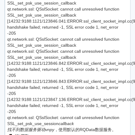
SSL_set_psk_use_session_callback
qt.network.ssl: QSslSocket: cannot call unresolved function
SSL_set_psk_use_session_callback
[14232:9188:1121/123846.041:ERROR:ssl_client_socket_impl.cc(9
handshake failed; returned -1, SSL error code 1, net_error
-205
qt.network.ssl: QSslSocket: cannot call unresolved function
SSL_set_psk_use_session_callback
qt.network.ssl: QSslSocket: cannot call unresolved function
SSL_set_psk_use_session_callback
[14232:9188:1121/123846.842:ERROR:ssl_client_socket_impl.cc(9
handshake failed; returned -1, SSL error code 1, net_error
-205
[14232:9188:1121/123846.843:ERROR:ssl_client_socket_impl.cc(9
handshake failed; returned -1, SSL error code 1, net_error
-205
[14232:9188:1121/123847.136:ERROR:ssl_client_socket_impl.cc(9
handshake failed; returned -1, SSL error code 1, net_error
-205
qt.network.ssl: QSslSocket: cannot call unresolved function
SSL_set_psk_use_session
callback
找不到数据服务驱动vnpy
，使用默认的RQData数据服务。