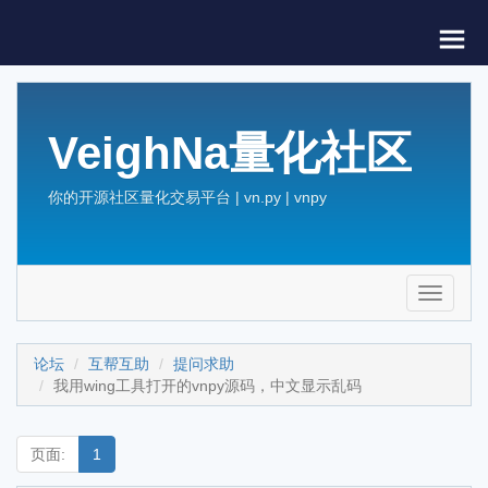
VeighNa量化社区
你的开源社区量化交易平台 | vn.py | vnpy
Toggle
navigati
论坛
互帮互助
提问求助
我用wing工具打开的vnpy源码，中文显示乱码
页面:
1