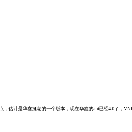
鑫奇点，估计是华鑫挺老的一个版本，现在华鑫的api已经4.0了，