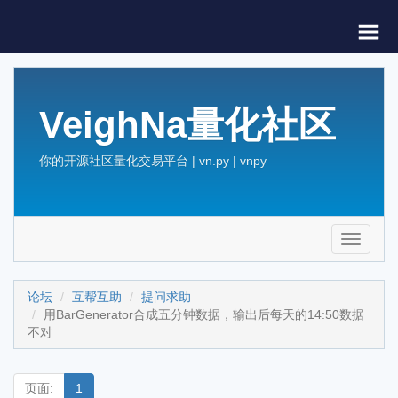
VeighNa量化社区
你的开源社区量化交易平台 | vn.py | vnpy
Toggle
navigati
论坛
互帮互助
提问求助
用BarGenerator合成五分钟数据，输出后每天的14:50数据
不对
页面:
1